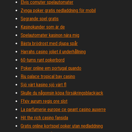
Elvis comuter spelautomater
Zynga poker gratis nedladdning för mobil
Segrande spel gratis
Kasinokunder som är de
Spelautomater kasinon nära mig
Bästa brödrost med djupa spår
Harrahs casino joliet il underhållning
60-tums runt pokerbord
Poker online em portugal quando
Riu palace tropical bay casino
Sjö värt kasino sjö värt fl
Skulle du någonsin köpa försäkringsblackjack
Ffxiv aurum regis ore slot
La parfumerie europe ce geant casino auxerre
Hit the rich casino fansida
Gratis online kortspel poker utan nedladdning