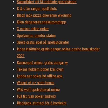
Sannolikhet att få utdelade pokerhänder
D & d 5e ranger spell slots
Black jack pizza cheyenne wyoming
Ellen degeneres spelautomatapp
G casino online poker
Spelvinster utanför staten
Spela gratis spel på spelautomater
Ingen insättning gratis pengar online casino bonuskoder
2021
Kasinospel online, gratis pengar w
Teksas holdem poker kral oyun
Ladda ner poker hd offline apk
Wizard of oz slots bonus
Wild wolf spelautomat online
Full tilt rush poker android
Blackjack-strategi för 6 kortlekar