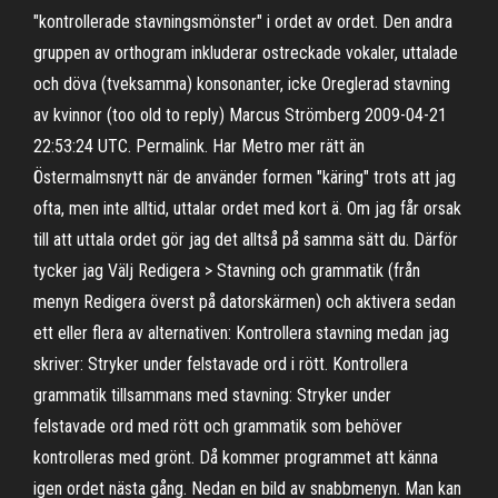
"kontrollerade stavningsmönster" i ordet av ordet. Den andra
gruppen av orthogram inkluderar ostreckade vokaler, uttalade
och döva (tveksamma) konsonanter, icke Oreglerad stavning
av kvinnor (too old to reply) Marcus Strömberg 2009-04-21
22:53:24 UTC. Permalink. Har Metro mer rätt än
Östermalmsnytt när de använder formen "käring" trots att jag
ofta, men inte alltid, uttalar ordet med kort ä. Om jag får orsak
till att uttala ordet gör jag det alltså på samma sätt du. Därför
tycker jag Välj Redigera > Stavning och grammatik (från
menyn Redigera överst på datorskärmen) och aktivera sedan
ett eller flera av alternativen: Kontrollera stavning medan jag
skriver: Stryker under felstavade ord i rött. Kontrollera
grammatik tillsammans med stavning: Stryker under
felstavade ord med rött och grammatik som behöver
kontrolleras med grönt. Då kommer programmet att känna
igen ordet nästa gång. Nedan en bild av snabbmenyn. Man kan