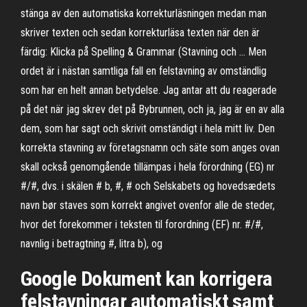
stänga av den automatiska korrekturläsningen medan man
skriver texten och sedan korrekturläsa texten när den är
färdig: Klicka på Spelling & Grammar (Stavning och … Men
ordet är i nästan samtliga fall en felstavning av omständlig
som har en helt annan betydelse. Jag antar att du reagerade
på det när jag skrev det på Bybrunnen, och ja, jag är en av alla
dem, som har sagt och skrivit omständigt i hela mitt liv. Den
korrekta stavning av företagsnamn och säte som anges ovan
skall också genomgående tillämpas i hela förordning (EG) nr
#/#, dvs. i skälen # b, #, # och Selskabets og hovedsædets
navn bør staves som korrekt angivet ovenfor alle de steder,
hvor det forekommer i teksten til forordning (EF) nr. #/#,
navnlig i betragtning #, litra b), og
Google Dokument kan korrigera
felstavningar automatiskt samt