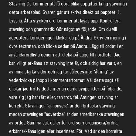
Stavning Du kommer att få göra olika uppgifter kring stavning i
detta arbetsblad. Svaren går att skriva direkt på pappret. 1.
Lyssna. Åtta stycken ord kommer att läsas upp. Kontrollera
stavning och grammatik. Gör något av följande: Om du vill
acceptera korrigeringen klickar du på Ändra. Skriv en mening i
övre textrutan, och klicka sedan på Ändra. Lägg till ordet i en
användarordlista genom att klicka på Lägg till i ordlista. Jag
kan villigt erkänna att stavning inte är, och aldrig har varit, en
av mina starka sidor och jag tar således inte "åt mig" av
vederkvicka påhopp i kommentarformat. Väl detta sagt så
önskar jag trotts detta mer än gärna synpunkter på följande,
vare sig jag har rätt eller, fan trot, fel. Antingen stavning är
korrekt. Stavningen "annonsera" är den brittiska stavning
medan stavningen "advertize" är den amerikanska stavningen
av ordet. Samma sak gäller för ord som organisera/ordna,
erkänna/känna igen eller inse/inser. För; Vad är den korrekta