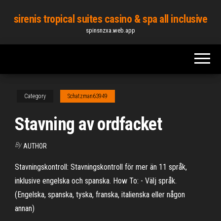
Skip
sirenis tropical suites casino & spa all inclusive
to
spinsnzxa.web.app
the
content
Category
Schatzman63949
Stavning av ordfacket
By
AUTHOR
Stavningskontroll: Stavningskontroll för mer än 11 språk,
inklusive engelska och spanska. How To: - Välj språk.
(Engelska, spanska, tyska, franska, italienska eller någon
annan)