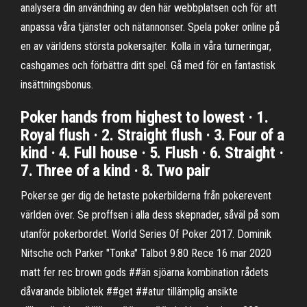
analysera din användning av den här webbplatsen och för att
anpassa våra tjänster och nätannonser. Spela poker online på
en av världens största pokersajter. Kolla in våra turneringar,
cashgames och förbättra ditt spel. Gå med för en fantastisk
insättningsbonus.
Poker hands from highest to lowest · 1.
Royal flush · 2. Straight flush · 3. Four of a
kind · 4. Full house · 5. Flush · 6. Straight ·
7. Three of a kind · 8. Two pair
Poker.se ger dig de hetaste pokerbilderna från pokerevent
världen över. Se proffsen i alla dess skepnader, såväl på som
utanför pokerbordet. World Series Of Poker 2017. Dominik
Nitsche och Parker "Tonka" Talbot 9.80 Rece 16 mar 2020
matt fer rec brown gods ##än sjöarna kombination rådets
dåvarande bibliotek ##get ##atur tillämplig ansikte