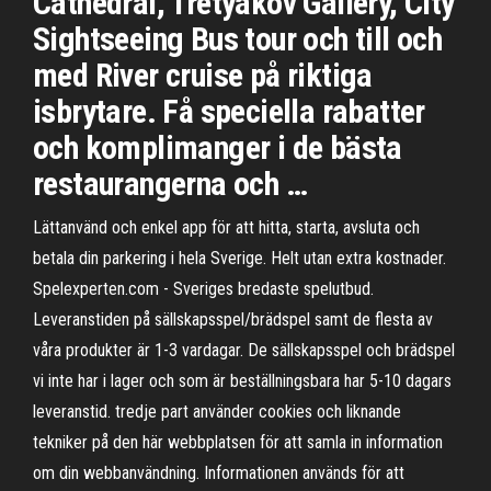
Cathedral, Tretyakov Gallery, City
Sightseeing Bus tour och till och
med River cruise på riktiga
isbrytare. Få speciella rabatter
och komplimanger i de bästa
restaurangerna och …
Lättanvänd och enkel app för att hitta, starta, avsluta och
betala din parkering i hela Sverige. Helt utan extra kostnader.
Spelexperten.com - Sveriges bredaste spelutbud.
Leveranstiden på sällskapsspel/brädspel samt de flesta av
våra produkter är 1-3 vardagar. De sällskapsspel och brädspel
vi inte har i lager och som är beställningsbara har 5-10 dagars
leveranstid. tredje part använder cookies och liknande
tekniker på den här webbplatsen för att samla in information
om din webbanvändning. Informationen används för att