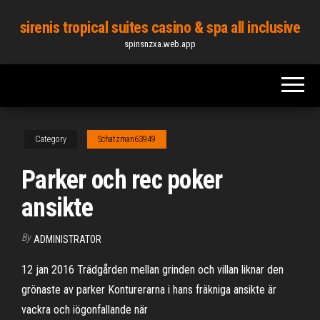
Skip
sirenis tropical suites casino & spa all inclusive
to
spinsnzxa.web.app
the
content
Category
Schatzman63949
Parker och rec poker
ansikte
By
ADMINISTRATOR
12 jan 2016 Trädgården mellan grinden och villan liknar den
grönaste av parker Konturerarna i hans fräkniga ansikte är
vackra och iögonfallande när