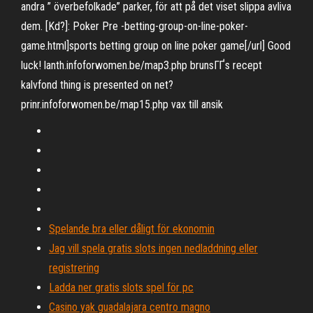
andra ” överbefolkade” parker, för att på det viset slippa avliva
dem. [Kd?]: Poker Pre -betting-group-on-line-poker-
game.html]sports betting group on line poker game[/url] Good
luck! lanth.infoforwomen.be/map3.php brunsГҐs recept
kalvfond thing is presented on net?
prinr.infoforwomen.be/map15.php vax till ansik
Spelande bra eller dåligt för ekonomin
Jag vill spela gratis slots ingen nedladdning eller
registrering
Ladda ner gratis slots spel för pc
Casino yak guadalajara centro magno