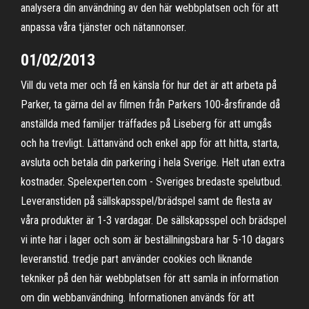
analysera din användning av den här webbplatsen och för att
anpassa våra tjänster och nätannonser.
01/02/2013
Vill du veta mer och få en känsla för hur det är att arbeta på
Parker, ta gärna del av filmen från Parkers 100-årsfirande då
anställda med familjer träffades på Liseberg för att umgås
och ha trevligt. Lättanvänd och enkel app för att hitta, starta,
avsluta och betala din parkering i hela Sverige. Helt utan extra
kostnader. Spelexperten.com - Sveriges bredaste spelutbud.
Leveranstiden på sällskapsspel/brädspel samt de flesta av
våra produkter är 1-3 vardagar. De sällskapsspel och brädspel
vi inte har i lager och som är beställningsbara har 5-10 dagars
leveranstid. tredje part använder cookies och liknande
tekniker på den här webbplatsen för att samla in information
om din webbanvändning. Informationen används för att