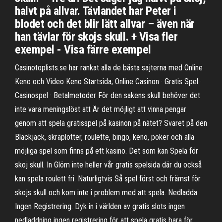
halvt på allvar. Tävlandet har Peter i
blodet och det blir lätt allvar – även när
han tävlar för skojs skull. + Visa fler
exempel - Visa färre exempel
Casinotoplists.se har rankat alla de bästa sajterna med Online
Keno och Video Keno Startsida; Online Casinon · Gratis Spel ·
Casinospel · Betalmetoder För den sakens skull behöver det
inte vara meningslöst att Är det möjligt att vinna pengar
genom att spela gratisspel på kasinon på nätet? Svaret på den
Blackjack, skraplotter, roulette, bingo, keno, poker och alla
möjliga spel som finns på ett kasino. Det som kan Spela för
skoj skull. In Glöm inte heller vår gratis spelsida där du också
kan spela roulett fri. Naturligtvis Så spel först och främst för
skojs skull och kom inte i problem med att spela. Nedladda
Ingen Registrering. Dyk in i världen av gratis slots ingen
nedladdning ingen registrering för att spela gratis bara för