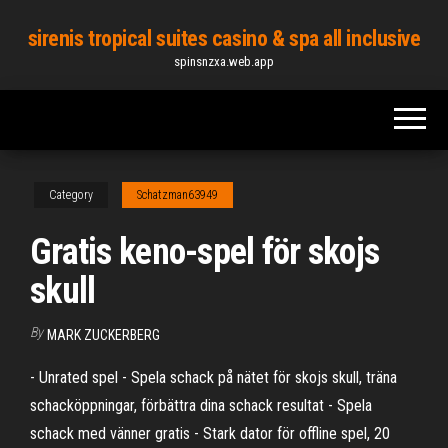
Skip
sirenis tropical suites casino & spa all inclusive
to
spinsnzxa.web.app
the
content
Category
Schatzman63949
Gratis keno-spel för skojs
skull
By
MARK ZUCKERBERG
- Unrated spel - Spela schack på nätet för skojs skull, träna
schacköppningar, förbättra dina schack resultat - Spela
schack med vänner gratis - Stark dator för offline spel, 20