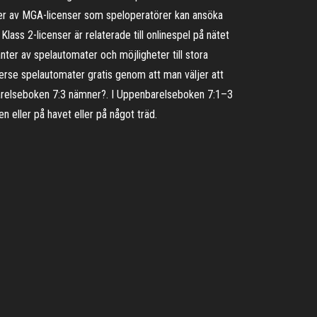
 typer av MGA-licenser som speloperatörer kan ansöka
ass 2-licenser är relaterade till onlinespel på nätet
nter av spelautomater och möjligheter till stora
verse spelautomater gratis genom att man väljer att
nbarelseboken 7:3 nämner?. I Uppenbarelseboken 7:1–3
den eller på havet eller på något träd.