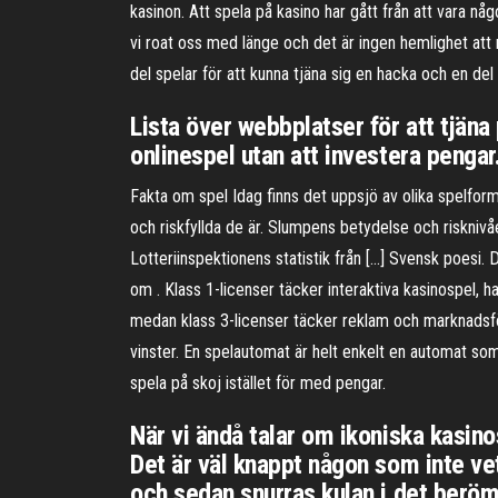
kasinon. Att spela på kasino har gått från att vara någo
vi roat oss med länge och det är ingen hemlighet att 
del spelar för att kunna tjäna sig en hacka och en del
Lista över webbplatser för att tjän
onlinespel utan att investera pengar
Fakta om spel Idag finns det uppsjö av olika spelform
och riskfyllda de är. Slumpens betydelse och riskni
Lotteriinspektionens statistik från […] Svensk poesi.
om . Klass 1-licenser täcker interaktiva kasinospel, h
medan klass 3-licenser täcker reklam och marknadsföri
vinster. En spelautomat är helt enkelt en automat so
spela på skoj istället för med pengar.
När vi ändå talar om ikoniska kasino
Det är väl knappt någon som inte vet
och sedan snurras kulan i det beröm