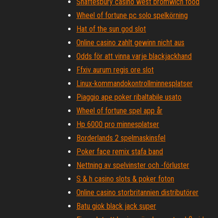
Shaftesbury casino west bromwich food
Wheel of fortune pc solo spelkörning
Hat of the sun god slot
Online casino zahlt gewinn nicht aus
Odds för att vinna varje blackjackhand
Ffxiv aurum regis ore slot
Linux-kommandokontrollminnesplatser
Piaggio ape poker ribaltabile usato
Wheel of fortune spel app år
Hp 6000 pro minnesplatser
Borderlands 2 spelmaskinsfel
Poker face remix stafa band
Nettning av spelvinster och -förluster
S & h casino slots & poker foton
Online casino storbritannien distributörer
Batu giok black jack super