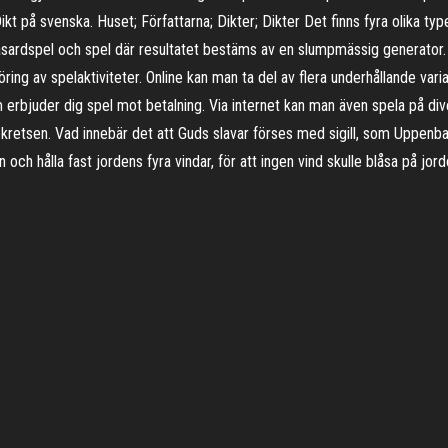
 Dikt på svenska. Huset; Författarna; Dikter; Dikter Det finns fyra olika
asardspel och spel där resultatet bestäms av en slumpmässig generator. Kl
ng av spelaktiviteter. Online kan man ta del av flera underhållande varia
m erbjuder dig spel mot betalning. Via internet kan man även spela på di
äsekretsen. Vad innebär det att Guds slavar förses med sigill, som Uppe
rn och hålla fast jordens fyra vindar, för att ingen vind skulle blåsa på jor