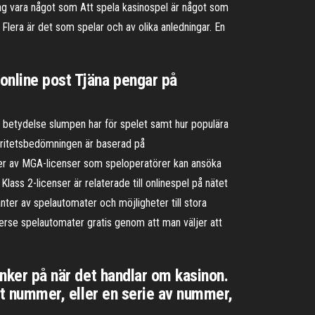
tt idag vara något som Att spela kasinospel är något som
Flera är det som spelar och av olika anledningar. En
 online post Tjäna pengar på
or betydelse slumpen har för spelet samt hur populära
laritetsbedömningen är baserad på
 typer av MGA-licenser som speloperatörer kan ansöka
ass 2-licenser är relaterade till onlinespel på nätet
nter av spelautomater och möjligheter till stora
verse spelautomater gratis genom att man väljer att
änker på när det handlar om kasinon.
itt nummer, eller en serie av nummer,