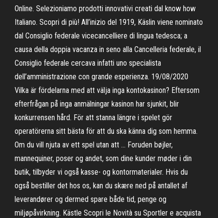
Online. Selezioniamo prodotti innovativi creati dal know how
Italiano. Scopri di più! All’inizio del 1919, Käslin viene nominato
dal Consiglio federale vicecancelliere di lingua tedesca; a
causa della doppia vacanza in seno alla Cancelleria federale, il
Consiglio federale cercava infatti uno specialista
dell’amministrazione con grande esperienza. 19/08/2020
Vilka är fördelarna med att välja inga kontokasinon? Eftersom
efterfrågan på inga anmälningar kasinon har sjunkit, blir
konkurrensen hård. För att stanna längre i spelet gör
operatörerna sitt bästa för att du ska känna dig som hemma.
Om du vill njuta av ett spel utan att … Foruden bøjler,
mannequiner, poser og andet, som dine kunder møder i din
butik, tilbyder vi også kasse- og kontormaterialer. Hvis du
også bestiller det hos os, kan du skære ned på antallet af
leverandører og dermed spare både tid, penge og
miljøpåvirkning. Kästle Scopri le Novità su Sportler e acquista