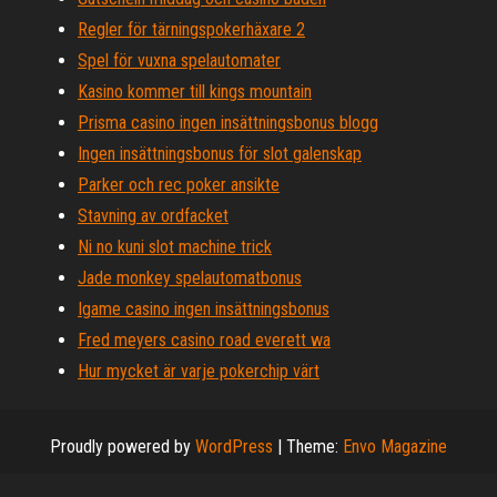
Regler för tärningspokerhäxare 2
Spel för vuxna spelautomater
Kasino kommer till kings mountain
Prisma casino ingen insättningsbonus blogg
Ingen insättningsbonus för slot galenskap
Parker och rec poker ansikte
Stavning av ordfacket
Ni no kuni slot machine trick
Jade monkey spelautomatbonus
Igame casino ingen insättningsbonus
Fred meyers casino road everett wa
Hur mycket är varje pokerchip värt
Proudly powered by
WordPress
|
Theme:
Envo Magazine