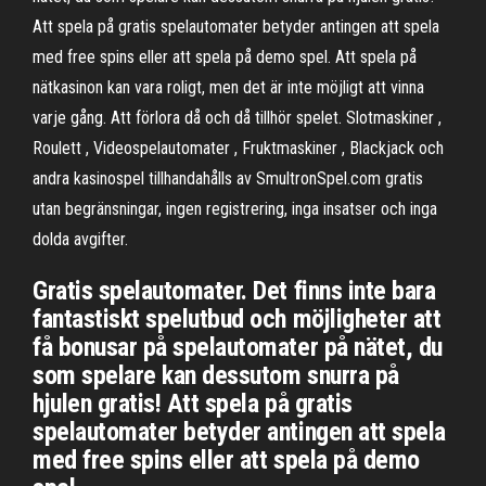
Att spela på gratis spelautomater betyder antingen att spela
med free spins eller att spela på demo spel. Att spela på
nätkasinon kan vara roligt, men det är inte möjligt att vinna
varje gång. Att förlora då och då tillhör spelet. Slotmaskiner ,
Roulett , Videospelautomater , Fruktmaskiner , Blackjack och
andra kasinospel tillhandahålls av SmultronSpel.com gratis
utan begränsningar, ingen registrering, inga insatser och inga
dolda avgifter.
Gratis spelautomater. Det finns inte bara
fantastiskt spelutbud och möjligheter att
få bonusar på spelautomater på nätet, du
som spelare kan dessutom snurra på
hjulen gratis! Att spela på gratis
spelautomater betyder antingen att spela
med free spins eller att spela på demo