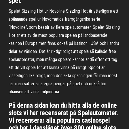
spel.
Spelet Sizzling Hot ur Novoline Sizzling Hot är ytterligare ett
spännande spel ur Novomatics framgångsrika serie
“Novoline”, som består av flera spelautomater. Spelet Sizzling
Hot är ett av de mest populära spelen på landbaserade
kasinon i Europa men finns också på kasinon i USA och i andra
delar av världen. Det är riktigt roligt att spela så kallade free
spelautomater, men många spelare känner ändå efter ett tag
att de vill spela för att kunna vinna på riktigt. Spelet är
visserligen lika roligt, men den äkta spänningen får man mest
när man sätter sina egna pengar på spel och också har
chansen att vinna miljonerna.
På denna sidan kan du hitta alla de online
slots vi har recenserat på Spelautomater.
Vi recenserar alla populära casinospel
och har i dagsläget över 800 online slots