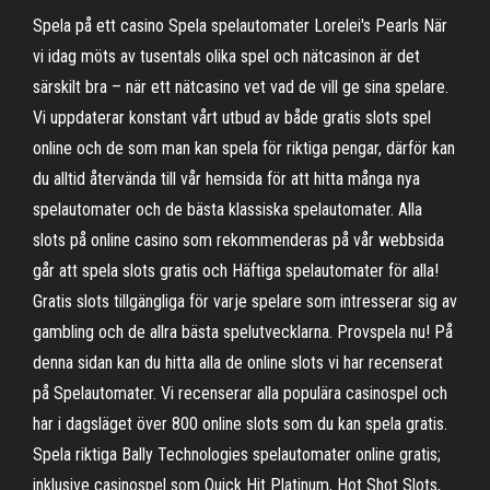
Spela på ett casino Spela spelautomater Lorelei's Pearls När
vi idag möts av tusentals olika spel och nätcasinon är det
särskilt bra – när ett nätcasino vet vad de vill ge sina spelare.
Vi uppdaterar konstant vårt utbud av både gratis slots spel
online och de som man kan spela för riktiga pengar, därför kan
du alltid återvända till vår hemsida för att hitta många nya
spelautomater och de bästa klassiska spelautomater. Alla
slots på online casino som rekommenderas på vår webbsida
går att spela slots gratis och Häftiga spelautomater för alla!
Gratis slots tillgängliga för varje spelare som intresserar sig av
gambling och de allra bästa spelutvecklarna. Provspela nu! På
denna sidan kan du hitta alla de online slots vi har recenserat
på Spelautomater. Vi recenserar alla populära casinospel och
har i dagsläget över 800 online slots som du kan spela gratis.
Spela riktiga Bally Technologies spelautomater online gratis;
inklusive casinospel som Quick Hit Platinum, Hot Shot Slots,